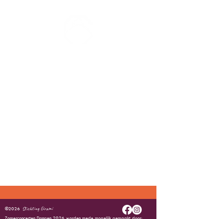
ZOMERCONCERTEN DONGEN
Stichting Girami
©2026
Zomerconcerten Dongen 2026 worden mede mogelijk gemaakt door: