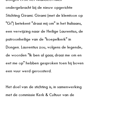
ondergebracht bij de nieuw opgerichte
Stichting Girami. Girami (met de klemtoon op
"Gi") betekent "draai mij om" in het Italiaans,
een verwijzing naar de Heilige Laurentius, de
patroonheilige van de "koepelkerk" in
Dongen. Laurentius zou, volgens de legende,
de woorden "Ik ben al gaar, draai me om en
eet me op" hebben gesproken toen hij boven
een vuur werd geroosterd.
Het doel van de stichting is, in samenwerking
met de commissie Kerk & Cultuur van de
Parochie Dongen, het verbinden van mensen
door middel van muziek en kunst en cultuur in
het algemeen.
De Stichting Girami bestaat uit: