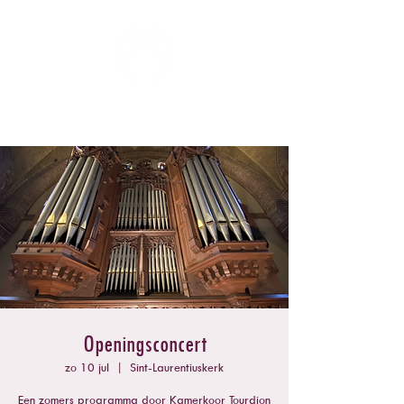
ZOMERCONCERTEN DONGEN
Openingsconcert
zo 10 jul
  |  
Sint-Laurentiuskerk
Een zomers programma door Kamerkoor Tourdion