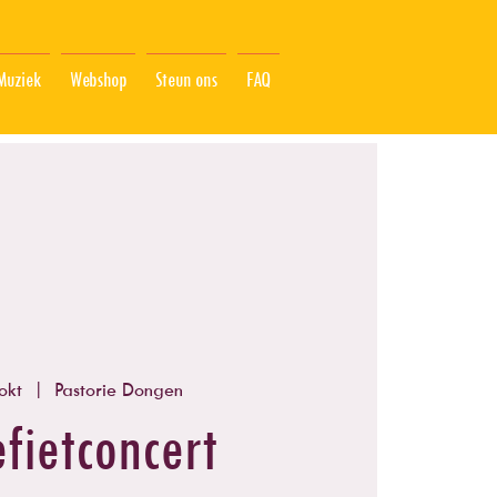
Muziek
Webshop
Steun ons
FAQ
okt
  |  
Pastorie Dongen
fietconcert