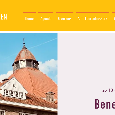
GEN
Home
Agenda
Over ons
Sint-Laurentiuskerk
zo 13 
Bene