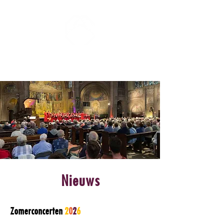
ZOMERCONCERTEN DONGEN
Nieuws
Zomerconcerten
2
0
2
6