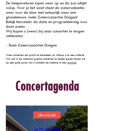
De temperaturen lopen weer op en de zon schijnt
volop. Voor je het weet staat de zomervakantie
weer voor de deur met natuurlijk weer een
gloednieuwe reeks Zomerconcerten Dongen!
Bekijk hieronder de data en programmering voor
deze zomer.
Wij hopen u (weer) bij onze concerten te mogen
ontmoeten.
- Team Zomerconcerten Dongen
Onze concerten zijn gratis te bezoeken, na afloop is er een collecte.
Om oo
k in de toekomst goede concerten te kunnen geven hopen we
op een gulle gave van u middels de collecte of een
donatie
.
Alvast dank en welkom bij de Zomerconcerten Dongen!
Concertagenda
Uitverkocht
Tuinconcert