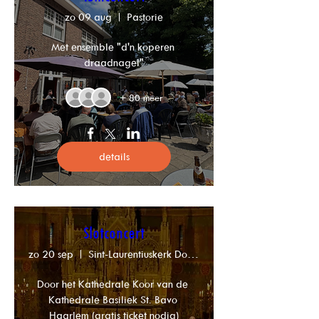
zo 09 aug
Pastorie
Met ensemble "d'n koperen 
draadnagel"
+ 80 meer
details
Slotconcert
zo 20 sep
Sint-Laurentiuskerk Dongen
Door het Kathedrale Koor van de 
Kathedrale Basiliek St. Bavo 
Haarlem (gratis ticket nodig)